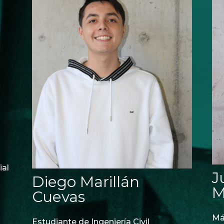
ial
J
Diego Marillán
M
Cuevas
Má
Estudiante de Ingeniería Civil