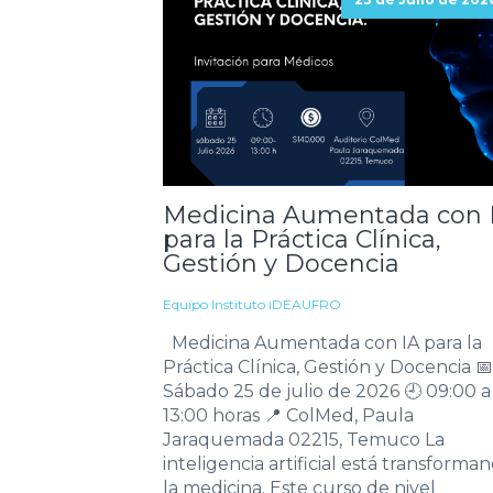
Medicina Aumentada con 
para la Práctica Clínica,
Gestión y Docencia
Equipo Instituto iDEAUFRO
Medicina Aumentada con IA para la
Práctica Clínica, Gestión y Docencia 📅
Sábado 25 de julio de 2026 🕘 09:00 a
13:00 horas 📍 ColMed, Paula
Jaraquemada 02215, Temuco La
inteligencia artificial está transforma
la medicina. Este curso de nivel