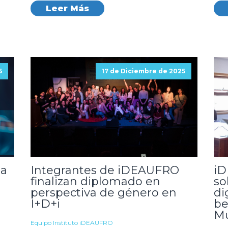
Leer Más
5
17 de Diciembre de 2025
da
Integrantes de iDEAUFRO
iD
finalizan diplomado en
so
perspectiva de género en
di
I+D+i
be
Mu
Equipo Instituto iDEAUFRO