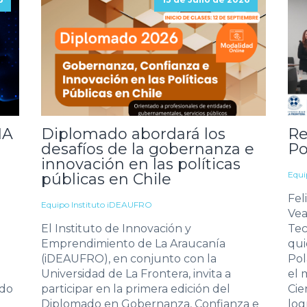
IA
Diplomado abordará los
Re
desafíos de la gobernanza e
Po
innovación en las políticas
Equi
públicas en Chile
Fel
Equipo Instituto iDEAUFRO
Vea
El Instituto de Innovación y
Tec
Emprendimiento de La Araucanía
qui
(iDEAUFRO), en conjunto con la
Pol
Universidad de La Frontera, invita a
el 
ndo
participar en la primera edición del
Cie
Diplomado en Gobernanza, Confianza e
log