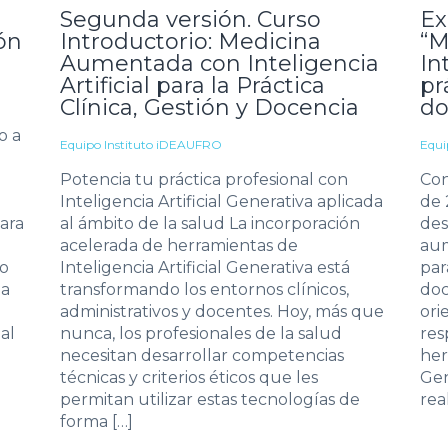
Segunda versión. Curso
Ex
ión
Introductorio: Medicina
“M
Aumentada con Inteligencia
In
Artificial para la Práctica
pr
Clínica, Gestión y Docencia
do
o a
Equipo Instituto iDEAUFRO
Equi
Potencia tu práctica profesional con
Con
Inteligencia Artificial Generativa aplicada
de 
ara
al ámbito de la salud La incorporación
des
acelerada de herramientas de
aum
o
Inteligencia Artificial Generativa está
par
ma
transformando los entornos clínicos,
doc
administrativos y docentes. Hoy, más que
ori
al
nunca, los profesionales de la salud
res
necesitan desarrollar competencias
her
técnicas y criterios éticos que les
Gen
permitan utilizar estas tecnologías de
rea
forma […]