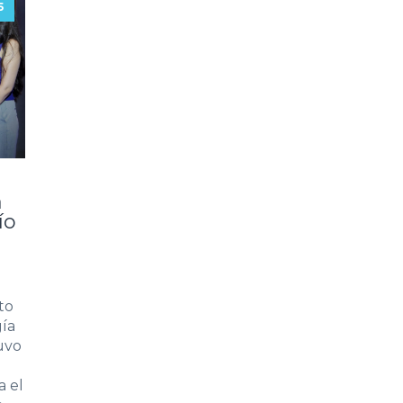
5
a
ío
to
gía
uvo
a el