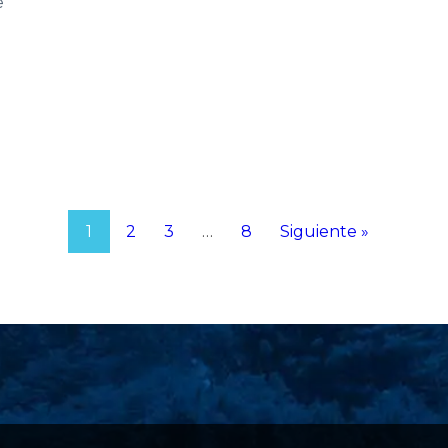
e
1
2
3
…
8
Siguiente »