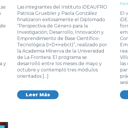
Equi
tas
Las integrantes del Instituto iDEAUFRO
n
Patricia Gruebler y Paola González
El 
finalizaron exitosamente el Diplomado
iDE
 de
“Perspectiva de Género para la
for
Investigación, Desarrollo, Innovación y
emp
Emprendimiento de Base Científico-
Con
Tecnológica (I+D+i+ebct)”, realizado por
Emp
la Academia Minerva de la Universidad
rea
de La Frontera. El programa se
Vil
a y
desarrolló entre los meses de mayo y
las
octubre y contempló tres módulos
par
orientados […]
prá
ses
Leer Más