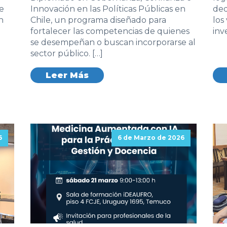
e
Innovación en las Políticas Públicas en
ded
n
Chile, un programa diseñado para
los
fortalecer las competencias de quienes
inv
se desempeñan o buscan incorporarse al
sector público. […]
Leer Más
6
6 de Marzo de 2026