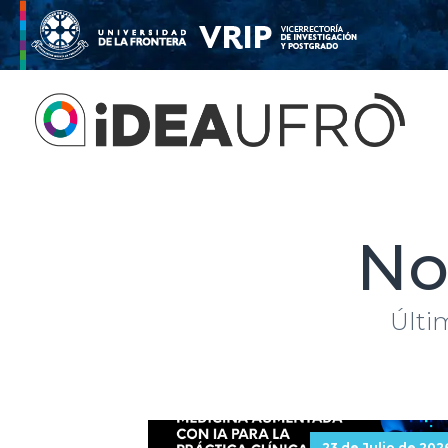
No
Últi
23 de Julio de 202