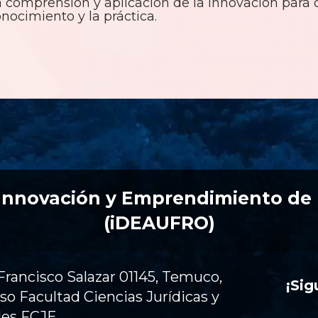
a comprensión y aplicación de la innovación para c
nocimiento y la práctica.
 Innovación y Emprendimiento de
(iDEAUFRO)
Francisco Salazar 01145, Temuco,
¡Si
iso Facultad Ciencias Jurídicas y
les FCJE