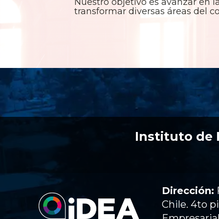
Nuestro objetivo es avanzar en l
transformar diversas áreas del co
Instituto de
Dirección:
Chile. 4to p
Empresaria